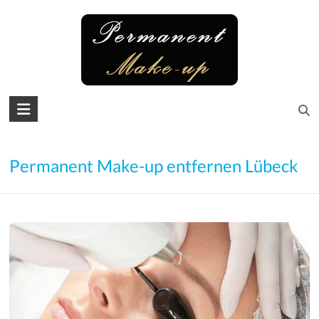
Skip
to
content
Permanent
Make-
up
Permanent Make-up entfernen Lübeck
Microblading
Augenbrauen
–
Lidstrich
–
Lippen
–
Wimpern