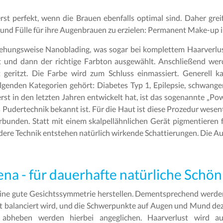
erst perfekt, wenn die Brauen ebenfalls optimal sind. Daher g
und Fülle für ihre Augenbrauen zu erzielen: Permanent Make-up i
iehungsweise Nanoblading, was sogar bei komplettem Haarverlust
 und dann der richtige Farbton ausgewählt. Anschließend werde
t geritzt. Die Farbe wird zum Schluss einmassiert. Generell
genden Kategorien gehört: Diabetes Typ 1, Epilepsie, schwanger,
erst in den letzten Jahren entwickelt hat, ist das sogenannte „Po
udertechnik bekannt ist. Für die Haut ist diese Prozedur wesent
unden. Statt mit einem skalpellähnlichen Gerät pigmentieren 
dere Technik entstehen natürlich wirkende Schattierungen. Die Au
a - für dauerhafte natürliche Schön
eine gute Gesichtssymmetrie herstellen. Dementsprechend werde
ht balanciert wird, und die Schwerpunkte auf Augen und Mund d
e abheben werden hierbei angeglichen. Haarverlust wird a