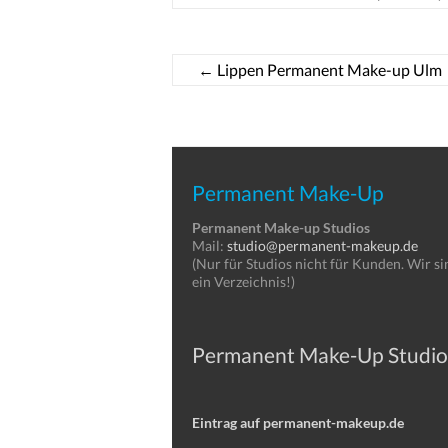
←
Lippen Permanent Make-up Ulm
Permanent Make-Up
Permanent Make-up Studios
Mail:
studio@permanent-makeup.de
(Nur für Studios nicht für Kunden. Wir si
ein Verzeichnis!)
Permanent Make-Up Studio
Eintrag auf permanent-makeup.de