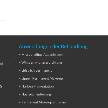
Anwendungen der Behandlung
•
Microblading
(Augenbrauen)
•
Wimpernkranzverdichtung
nd nur
•
Lidstrich permanent
•
Lippen Permanent Make-up
s
•
Narben Pigmentation
•
Haarpigmentierung
•
Permanent Make-up entfernen