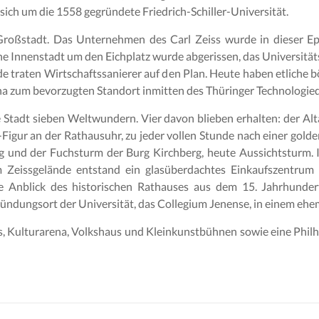
sich um die 1558 gegründete Friedrich-Schiller-Universität.
roßstadt. Das Unternehmen des Carl Zeiss wurde in dieser 
che Innenstadt um den Eichplatz wurde abgerissen, das Universit
de traten Wirtschaftssanierer auf den Plan. Heute haben etliche 
a zum bevorzugten Standort inmitten des Thüringer Technologied
 Stadt sieben Weltwundern. Vier davon blieben erhalten: der Alta
-Figur an der Rathausuhr, zu jeder vollen Stunde nach einer gold
ng und der Fuchsturm der Burg Kirchberg, heute Aussichtsturm.
 Zeissgelände entstand ein glasüberdachtes Einkaufszentrum
nde Anblick des historischen Rathauses aus dem 15. Jahrhunder
ründungsort der Universität, das Collegium Jenense, in einem eh
s, Kulturarena, Volkshaus und Kleinkunstbühnen sowie eine Phil