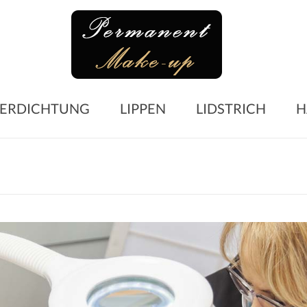
Perma
Make-
up
Microblading
ERDICHTUNG
LIPPEN
LIDSTRICH
H
Augenbrauen
–
Lidstrich
–
Lippen
–
Wimpern