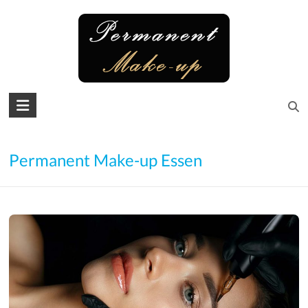
Skip
to
content
Permanent
Make-
up
Permanent Make-up Essen
Microblading
Augenbrauen
–
Lidstrich
–
Lippen
–
Wimpern