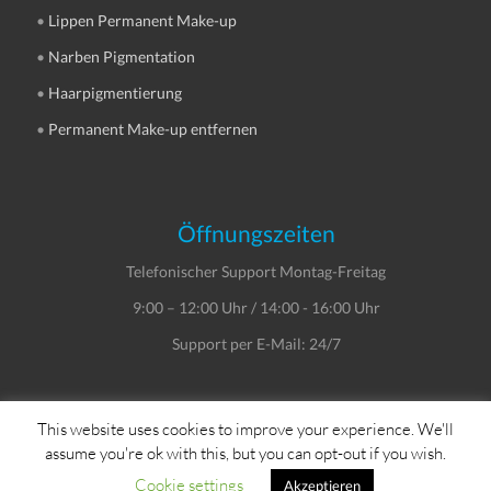
•
Lippen Permanent Make-up
•
Narben Pigmentation
•
Haarpigmentierung
•
Permanent Make-up entfernen
Öffnungszeiten
Telefonischer Support Montag-Freitag
9:00 – 12:00 Uhr / 14:00 - 16:00 Uhr
Support per E-Mail: 24/7
This website uses cookies to improve your experience. We'll
assume you're ok with this, but you can opt-out if you wish.
Copyright © Dein Service GmbH
Cookie settings
Akzeptieren