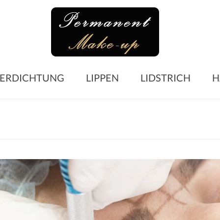
Perma
Make-
up
Microblading
ERDICHTUNG
LIPPEN
LIDSTRICH
H
Augenbrauen
–
Lidstrich
–
Lippen
–
Wimpern