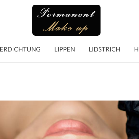
Perma
Make-
up
Microblading
ERDICHTUNG
LIPPEN
LIDSTRICH
H
Augenbrauen
–
Lidstrich
–
Lippen
–
Wimpern