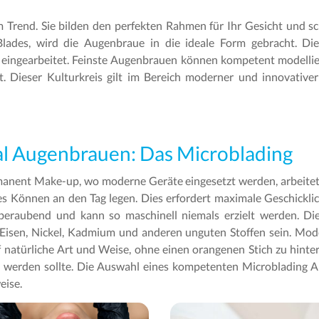
Trend. Sie bilden den perfekten Rahmen für Ihr Gesicht und sc
lades, wird die Augenbraue in die ideale Form gebracht. Di
 eingearbeitet. Feinste Augenbrauen können kompetent modellie
t. Dieser Kulturkreis gilt im Bereich moderner und innovati
al Augenbrauen: Das Microblading
nent Make-up, wo moderne Geräte eingesetzt werden, arbeitet d
es Können an den Tag legen. Dies erfordert maximale Geschicklic
emberaubend und kann so maschinell niemals erzielt werden. Di
 Eisen, Nickel, Kadmium und anderen unguten Stoffen sein. Mode
f natürliche Art und Weise, ohne einen orangenen Stich zu hinte
t werden sollte. Die Auswahl eines kompetenten Microblading Ar
eise.