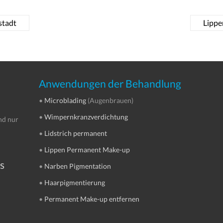
stadt
Lipp
Anwendungen der Behandlung
•
Microblading
(Augenbrauen)
•
Wimpernkranzverdichtung
nd nur
•
Lidstrich permanent
•
Lippen Permanent Make-up
s
•
Narben Pigmentation
•
Haarpigmentierung
•
Permanent Make-up entfernen