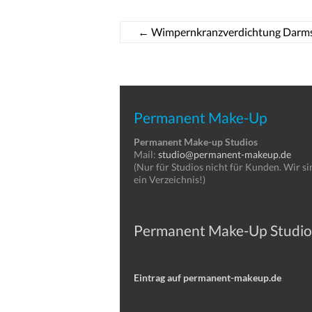
←
Wimpernkranzverdichtung Darm
Permanent Make-Up
Permanent Make-up Studios
Mail:
studio@permanent-makeup.de
(Nur für Studios nicht für Kunden. Wir si
ein Verzeichnis!)
Permanent Make-Up Studio
Eintrag auf permanent-makeup.de