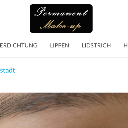
Perma
Make-
up
Microblading
ERDICHTUNG
LIPPEN
LIDSTRICH
H
Augenbrauen
–
Lidstrich
stadt
–
Lippen
–
Wimpern