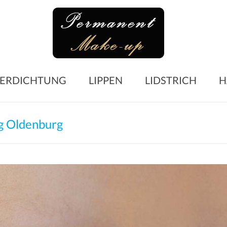
Perma
Make-
up
Microblading
ERDICHTUNG
LIPPEN
LIDSTRICH
H
Augenbrauen
–
Lidstrich
g Oldenburg
–
Lippen
–
Wimpern