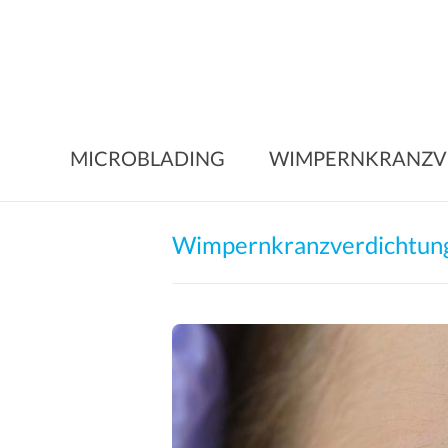
Skip
to
content
MICROBLADING
WIMPERNKRANZV
Wimpernkranzverdichtun