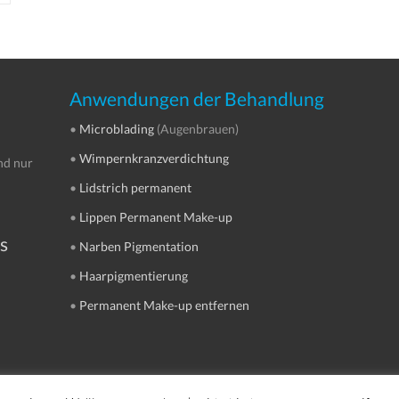
Anwendungen der Behandlung
•
Microblading
(Augenbrauen)
•
Wimpernkranzverdichtung
nd nur
•
Lidstrich permanent
•
Lippen Permanent Make-up
s
•
Narben Pigmentation
•
Haarpigmentierung
•
Permanent Make-up entfernen