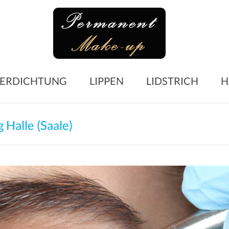
Perma
Make-
up
Microblading
ERDICHTUNG
LIPPEN
LIDSTRICH
H
Augenbrauen
–
Lidstrich
Halle (Saale)
–
Lippen
–
Wimpern