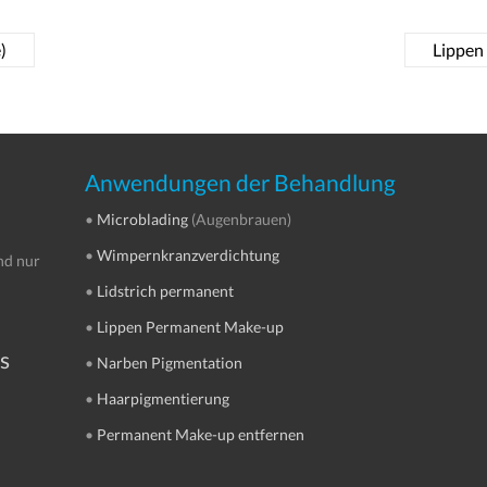
)
Lippen
Anwendungen der Behandlung
•
Microblading
(Augenbrauen)
•
Wimpernkranzverdichtung
nd nur
•
Lidstrich permanent
•
Lippen Permanent Make-up
s
•
Narben Pigmentation
•
Haarpigmentierung
•
Permanent Make-up entfernen