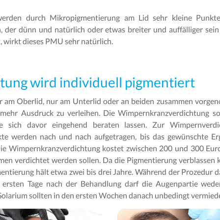
werden durch Mikropigmentierung am Lid sehr kleine Punk
ch, der dünn und natürlich oder etwas breiter und auffälliger sei
wirkt dieses PMU sehr natürlich.
ng wird individuell pigmentiert
 am Oberlid, nur am Unterlid oder an beiden zusammen vorgeno
mehr Ausdruck zu verleihen. Die Wimpernkranzverdichtung sol
e sich davor eingehend beraten lassen. Zur Wimpernverdi
te werden nach und nach aufgetragen, bis das gewünschte Erge
ie Wimpernkranzverdichtung kostet zwischen 200 und 300 Euro
men verdichtet werden sollen. Da die Pigmentierung verblassen k
entierung hält etwa zwei bis drei Jahre. Während der Prozedur
e ersten Tage nach der Behandlung darf die Augenpartie wed
larium sollten in den ersten Wochen danach unbedingt vermied