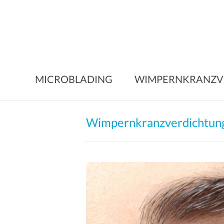
Skip
to
content
MICROBLADING
WIMPERNKRANZV
Wimpernkranzverdichtung 