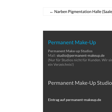
←
Narben Pigmentation Halle (Saale
Permanent Make-Up
Permanent Make-up Studios
Mail:
studio@permanent-makeup.de
(Nur für Studios nicht für Kunden. Wir si
ein Verzeichnis!)
Permanent Make-Up Studio
Eintrag auf permanent-makeup.de