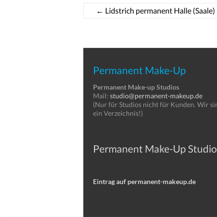
←
Lidstrich permanent Halle (Saale)
Permanent Make-Up
Permanent Make-up Studios
Mail:
studio@permanent-makeup.de
(Nur für Studios nicht für Kunden. Wir si
ein Verzeichnis!)
Permanent Make-Up Studio
Eintrag auf permanent-makeup.de