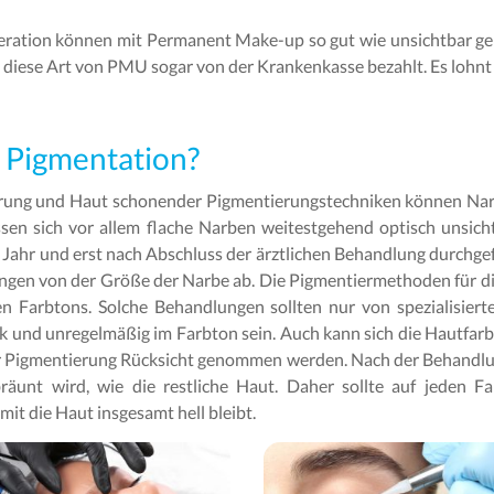
eration können mit Permanent Make-up so gut wie unsichtbar gem
rd diese Art von PMU sogar von der Krankenkasse bezahlt. Es lohnt 
 Pigmentation?
ng und Haut schonender Pigmentierungstechniken können Narb
ssen sich vor allem flache Narben weitestgehend optisch unsic
em Jahr und erst nach Abschluss der ärztlichen Behandlung durch
ngen von der Größe der Narbe ab. Die Pigmentiermethoden für di
en Farbtons. Solche Behandlungen sollten nur von spezialisiert
k und unregelmäßig im Farbton sein. Auch kann sich die Hautfar
der Pigmentierung Rücksicht genommen werden. Nach der Behandlu
äunt wird, wie die restliche Haut. Daher sollte auf jeden 
it die Haut insgesamt hell bleibt.