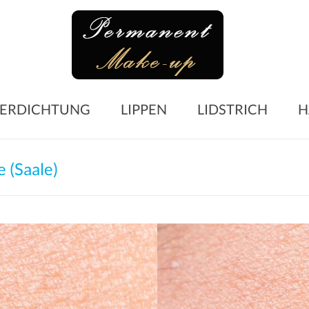
Perma
Make-
up
Microblading
ERDICHTUNG
LIPPEN
LIDSTRICH
H
Augenbrauen
–
Lidstrich
 (Saale)
–
Lippen
–
Wimpern