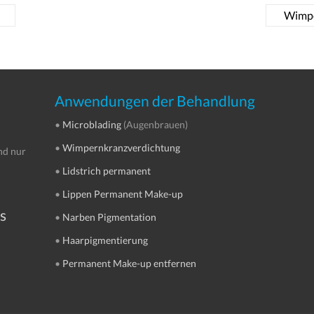
Wimpe
Anwendungen der Behandlung
•
Microblading
(Augenbrauen)
•
Wimpernkranzverdichtung
nd nur
•
Lidstrich permanent
•
Lippen Permanent Make-up
s
•
Narben Pigmentation
•
Haarpigmentierung
•
Permanent Make-up entfernen