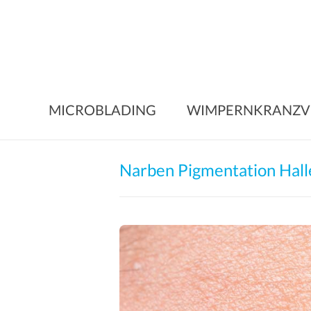
Skip
to
content
MICROBLADING
WIMPERNKRANZV
Narben Pigmentation Halle