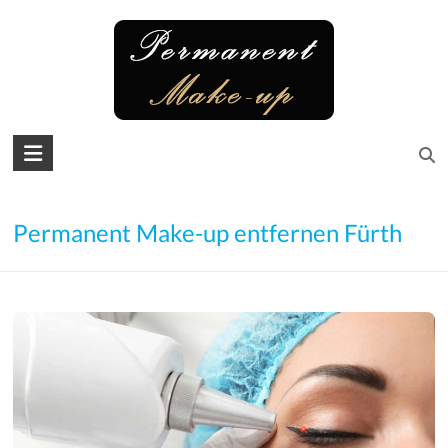
Skip
to
content
Permanent
Make-
up
Permanent Make-up entfernen Fürth
Microblading
Augenbrauen
–
Lidstrich
–
Lippen
–
Wimpern