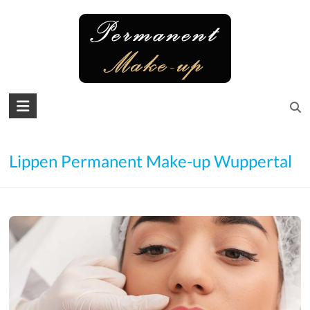
Skip
to
content
Permanent
Make-
up
Lippen Permanent Make-up Wuppertal
Microblading
Augenbrauen
–
Lidstrich
–
Lippen
–
Wimpern