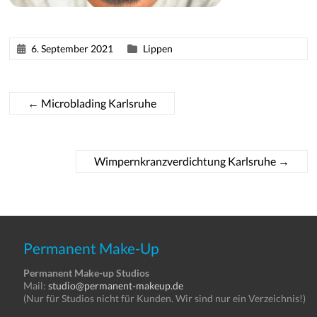
6. September 2021
Lippen
←
Microblading Karlsruhe
Wimpernkranzverdichtung Karlsruhe
→
Permanent Make-Up
Permanent Make-up Studios
Mail:
studio@permanent-makeup.de
(Nur für Studios nicht für Kunden. Wir sind nur ein Verzeichnis!)