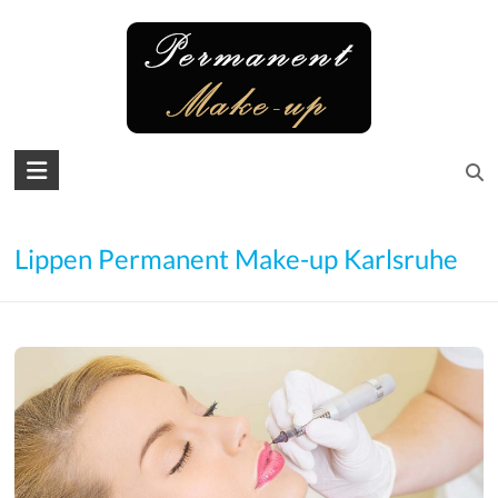
Skip
to
content
Permanent
Make-
up
Lippen Permanent Make-up Karlsruhe
Microblading
Augenbrauen
–
Lidstrich
–
Lippen
–
Wimpern