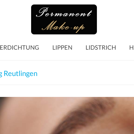
Perma
Make-
up
Microblading
ERDICHTUNG
LIPPEN
LIDSTRICH
H
Augenbrauen
–
Lidstrich
 Reutlingen
–
Lippen
–
Wimpern