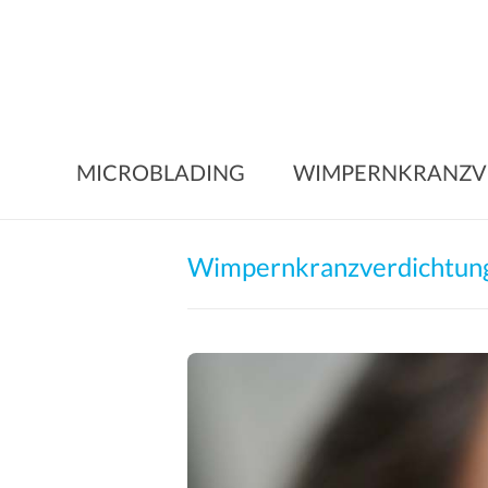
Skip
to
content
MICROBLADING
WIMPERNKRANZV
Wimpernkranzverdichtung