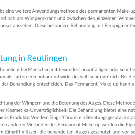
bt eine weitere Anwendungsmethode des permanenten Make-up.
sind nah am Wimpernkranz und zwischen den einzelnen Wimpern
nöser aussehen. Diese besondere Behandlung mit Farbpigmente
ung in Reutlingen
r beliebt bei Menschen mit besonders unauffälligen oder sehr he
m als Tattoo erkennbar und wirkt deshalb sehr natürlich. Bei di
n der Behandlung entscheiden. Das Permanent Make-up kann a
dichtung der Wimpern und die Betonung des Auges. Diese Methode 
er Kosmetika-Unverträglichkeit. Die Behandlung bietet eine na
ik Produkte. Vor dem Eingriff findet ein Beratungsgespräch statt,
isten anderen Methoden des Permanent Make-up werden die Pigmen
em Eingriff müssen die behandelten Augen geschützt und vor 