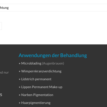
htung
Anwendungen der Behandlung
•
Microblading
(Augenbrauen)
•
Wimpernkranzverdichtung
nd nur
•
Lidstrich permanent
•
Lippen Permanent Make-up
s
•
Narben Pigmentation
•
Haarpigmentierung