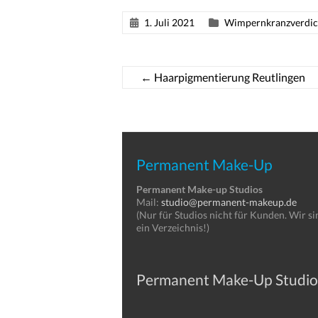
1. Juli 2021
Wimpernkranzverdic
←
Haarpigmentierung Reutlingen
Permanent Make-Up
Permanent Make-up Studios
Mail:
studio@permanent-makeup.de
(Nur für Studios nicht für Kunden. Wir si
ein Verzeichnis!)
Permanent Make-Up Studio