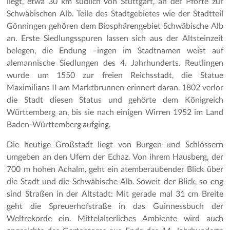
liegt, etwa 30 km südlich von Stuttgart, an der Pforte zur
Schwäbischen Alb. Teile des Stadtgebietes wie der Stadtteil
Gönningen gehören dem Biosphärengebiet Schwäbische Alb
an. Erste Siedlungsspuren lassen sich aus der Altsteinzeit
belegen, die Endung –ingen im Stadtnamen weist auf
alemannische Siedlungen des 4. Jahrhunderts. Reutlingen
wurde um 1550 zur freien Reichsstadt, die Statue
Maximilians II am Marktbrunnen erinnert daran. 1802 verlor
die Stadt diesen Status und gehörte dem Königreich
Württemberg an, bis sie nach einigen Wirren 1952 im Land
Baden-Württemberg aufging.
Die heutige Großstadt liegt von Burgen und Schlössern
umgeben an den Ufern der Echaz. Von ihrem Hausberg, der
700 m hohen Achalm, geht ein atemberaubender Blick über
die Stadt und die Schwäbische Alb. Soweit der Blick, so eng
sind Straßen in der Altstadt: Mit gerade mal 31 cm Breite
geht die Spreuerhofstraße in das Guinnessbuch der
Weltrekorde ein. Mittelalterliches Ambiente wird auch