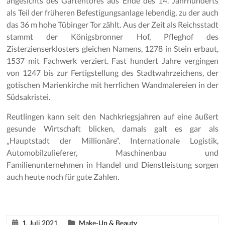
angesichts des Gartentores aus Ende des 14. Jahrhunderts
als Teil der früheren Befestigungsanlage lebendig, zu der auch
das 36 m hohe Tübinger Tor zählt. Aus der Zeit als Reichsstadt
stammt der Königsbronner Hof, Pfleghof des
Zisterzienserklosters gleichen Namens, 1278 in Stein erbaut,
1537 mit Fachwerk verziert. Fast hundert Jahre vergingen
von 1247 bis zur Fertigstellung des Stadtwahrzeichens, der
gotischen Marienkirche mit herrlichen Wandmalereien in der
Südsakristei.
Reutlingen kann seit den Nachkriegsjahren auf eine äußert
gesunde Wirtschaft blicken, damals galt es gar als
„Hauptstadt der Millionäre“. Internationale Logistik,
Automobilzulieferer, Maschinenbau und
Familienunternehmen in Handel und Dienstleistung sorgen
auch heute noch für gute Zahlen.
1. Juli 2021
Make-Up & Beauty