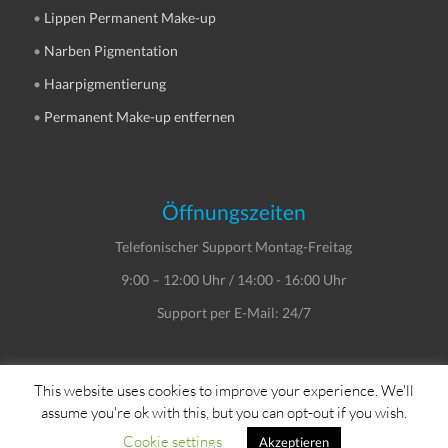
•
Lippen Permanent Make-up
•
Narben Pigmentation
•
Haarpigmentierung
•
Permanent Make-up entfernen
Öffnungszeiten
Telefonischer Support Montag-Freitag
9:00 – 12:00 Uhr / 14:00 - 16:00 Uhr
Support per E-Mail: 24/7
This website uses cookies to improve your experience. We'll
assume you're ok with this, but you can opt-out if you wish.
Copyright © Dein Service GmbH
Cookie settings
Akzeptieren