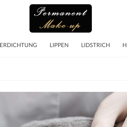
Perma
Make-
up
Microblading
ERDICHTUNG
LIPPEN
LIDSTRICH
H
Augenbrauen
–
Lidstrich
–
Lippen
–
Wimpern