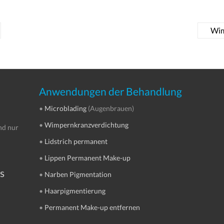
Wim
Anwendungen der Behandlung
•
Microblading
(Augenbrauen)
•
Wimpernkranzverdichtung
nd nur
•
Lidstrich permanent
•
Lippen Permanent Make-up
s
•
Narben Pigmentation
•
Haarpigmentierung
•
Permanent Make-up entfernen