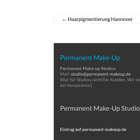
←
Haarpigmentierung Hannover
Permanent Make-Up
Permanent Make-up Studios
Mail:
studio@permanent-makeup.de
(Nur für Studios nicht für Kunden. Wir si
ein Verzeichnis!)
Permanent Make-Up Studio
Eintrag auf permanent-makeup.de