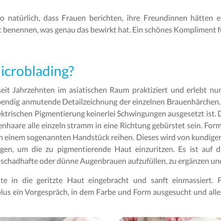
o natürlich, dass Frauen berichten, ihre Freundinnen hätten e
cht benennen, was genau das bewirkt hat. Ein schönes Kompliment 
icroblading?
it Jahrzehnten im asiatischen Raum praktiziert und erlebt nu
e, lebendig anmutende Detailzeichnung der einzelnen Brauenhärchen
lektrischen Pigmentierung keinerlei Schwingungen ausgesetzt ist.
enhaare alle einzeln stramm in eine Richtung gebürstet sein. Form
 an einem sogenannten Handstück reihen. Dieses wird von kundige
en, um die zu pigmentierende Haut einzuritzen. Es ist auf 
 schadhafte oder dünne Augenbrauen aufzufüllen, zu ergänzen un
e in die geritzte Haut eingebracht und sanft einmassiert. 
lus ein Vorgespräch, in dem Farbe und Form ausgesucht und alle