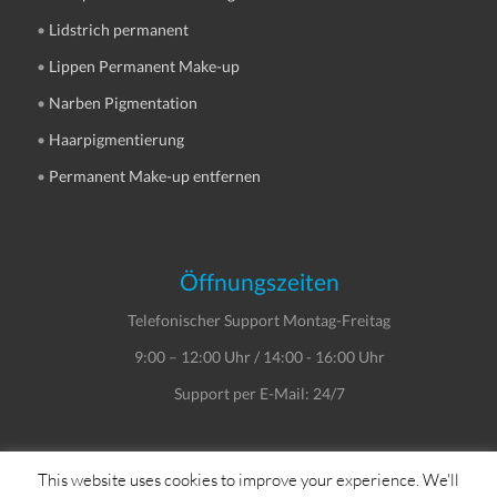
•
Lidstrich permanent
•
Lippen Permanent Make-up
•
Narben Pigmentation
•
Haarpigmentierung
•
Permanent Make-up entfernen
Öffnungszeiten
Telefonischer Support Montag-Freitag
9:00 – 12:00 Uhr / 14:00 - 16:00 Uhr
Support per E-Mail: 24/7
This website uses cookies to improve your experience. We'll