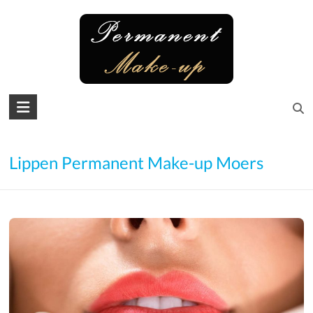
Skip
to
content
Permanent
Make-
up
Lippen Permanent Make-up Moers
Microblading
Augenbrauen
–
Lidstrich
–
Lippen
–
Wimpern