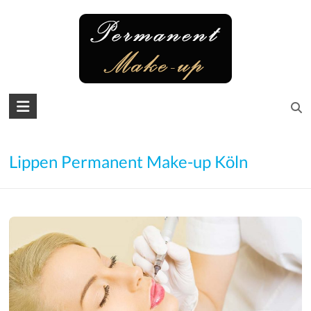
Skip
to
content
Permanent
Make-
up
Lippen Permanent Make-up Köln
Microblading
Augenbrauen
–
Lidstrich
–
Lippen
–
Wimpern