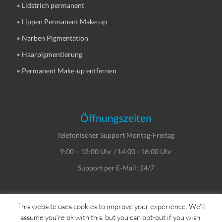
•
Lidstrich permanent
•
Lippen Permanent Make-up
•
Narben Pigmentation
•
Haarpigmentierung
•
Permanent Make-up entfernen
Öffnungszeiten
Telefonischer Support Montag-Freitag
9:00 – 12:00 Uhr / 14:00 - 16:00 Uhr
Support per E-Mail: 24/7
This website uses cookies to improve your experience. We'll
assume you're ok with this, but you can opt-out if you wish.
Copyright © Dein Service GmbH