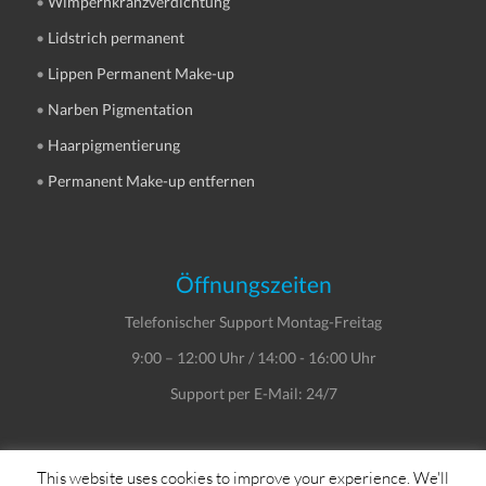
•
Wimpernkranzverdichtung
•
Lidstrich permanent
•
Lippen Permanent Make-up
•
Narben Pigmentation
•
Haarpigmentierung
•
Permanent Make-up entfernen
Öffnungszeiten
Telefonischer Support Montag-Freitag
9:00 – 12:00 Uhr / 14:00 - 16:00 Uhr
Support per E-Mail: 24/7
This website uses cookies to improve your experience. We'll