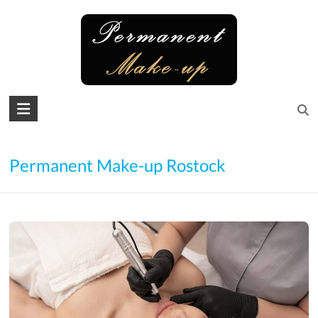
Skip
to
content
Permanent
Make-
up
Permanent Make-up Rostock
Microblading
Augenbrauen
–
Lidstrich
–
Lippen
–
Wimpern