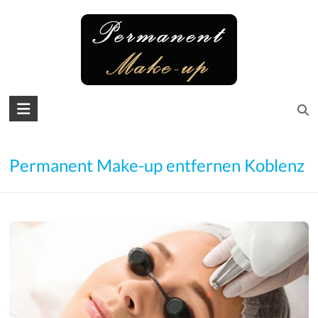
Skip
to
content
Permanent
Make-
up
Permanent Make-up entfernen Koblenz
Microblading
Augenbrauen
–
Lidstrich
–
Lippen
–
Wimpern