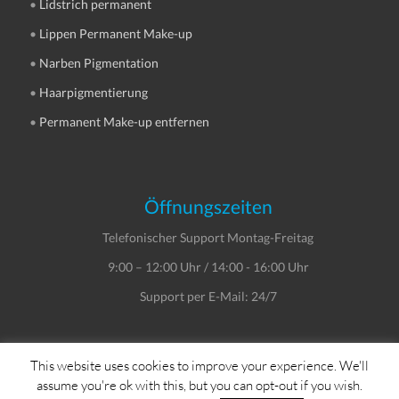
•
Lidstrich permanent
•
Lippen Permanent Make-up
•
Narben Pigmentation
•
Haarpigmentierung
•
Permanent Make-up entfernen
Öffnungszeiten
Telefonischer Support Montag-Freitag
9:00 – 12:00 Uhr / 14:00 - 16:00 Uhr
Support per E-Mail: 24/7
This website uses cookies to improve your experience. We'll
assume you're ok with this, but you can opt-out if you wish.
Copyright © Dein Service GmbH